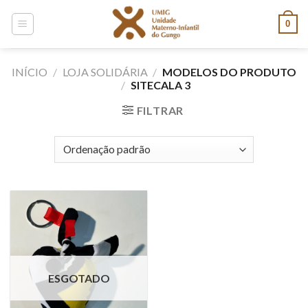
Skip
0
to
content
INÍCIO
/
LOJA SOLIDÁRIA
/
MODELOS DO PRODUTO
/
SITECALA 3
FILTRAR
ESGOTADO