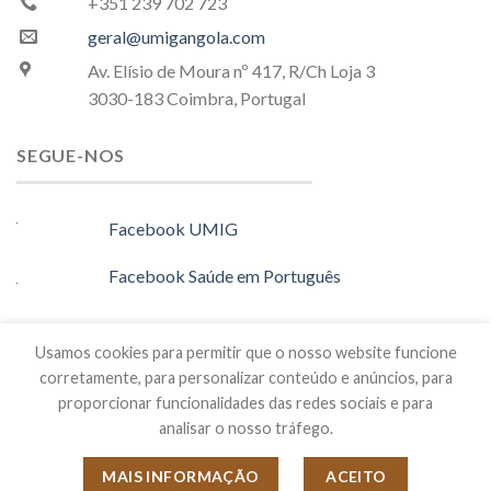
+351 239 702 723
geral@umigangola.com
Av. Elísio de Moura nº 417, R/Ch Loja 3
3030-183 Coimbra, Portugal
SEGUE-NOS
Facebook UMIG
Facebook Saúde em Português
Instagram
Usamos cookies para permitir que o nosso website funcione
corretamente, para personalizar conteúdo e anúncios, para
proporcionar funcionalidades das redes sociais e para
© Unidade Materno infantil do Gungo, Saúde em Português
analisar o nosso tráfego.
2020. Todos os direitos reservados.