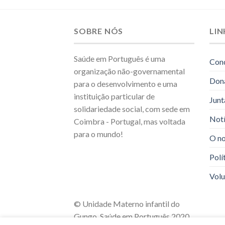
SOBRE NÓS
LIN
Saúde em Português é uma
Con
organização não-governamental
Don
para o desenvolvimento e uma
instituição particular de
Junt
solidariedade social, com sede em
Notí
Coimbra - Portugal, mas voltada
para o mundo!
O no
Polí
Volu
© Unidade Materno infantil do
Gungo, Saúde em Português 2020.