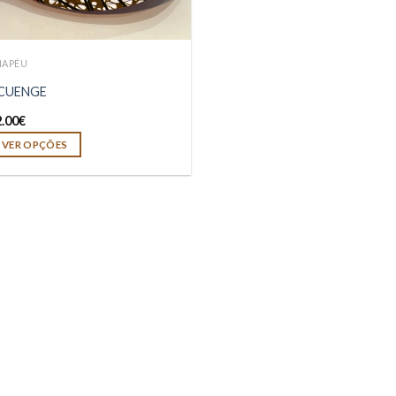
HAPÉU
CUENGE
2.00
€
VER OPÇÕES