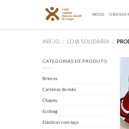
Skip
to
INÍCIO
O NOSSO 
content
INÍCIO
/
LOJA SOLIDÁRIA
/
PROD
CATEGORIAS DE PRODUTO
Brincos
Carteiras de mão
Chapéu
Ecobag
Elásticos com laço