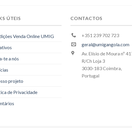
KS ÚTEIS
CONTACTOS
+351 239 702 723
dições Venda Online UMIG
geral@umigangola.com
ativos
Av. Elísio de Moura nº 41
a-te a nós
R/Ch Loja 3
3030-183 Coimbra,
cias
Portugal
sso projeto
tica de Privacidade
ntários