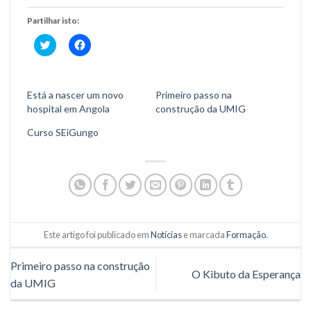
Partilhar isto:
Click
Click
to
to
share
share
on
on
Twitter
Facebook
(Opens
(Opens
Está a nascer um novo
Primeiro passo na
in
in
new
new
hospital em Angola
construção da UMIG
window)
window)
Curso SEiGungo
Este artigo foi publicado em
Notícias
e marcada
Formação
.
Primeiro passo na construção
O Kibuto da Esperança
da UMIG